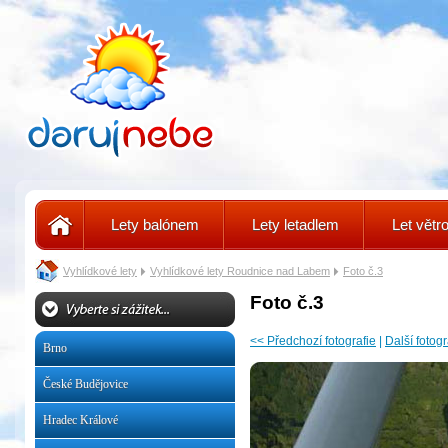
Lety balónem
Lety letadlem
Let vět
Vyhlídkové lety
Vyhlídkové lety Roudnice nad Labem
Foto č.3
Foto č.3
<< Předchozí fotografie
|
Další fotogr
Brno
České Budějovice
Hradec Králové